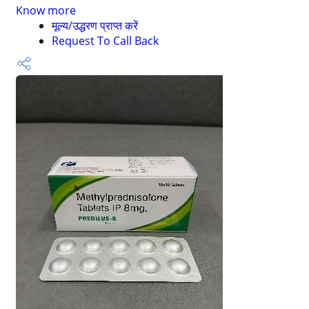
Know more
मूल्य/उद्धरण प्राप्त करें
Request To Call Back