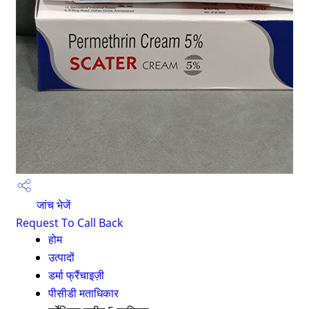
जांच भेजें
Request To Call Back
होम
उत्पादों
डर्मा फ्रैंचाइज़ी
पीसीडी मताधिकार