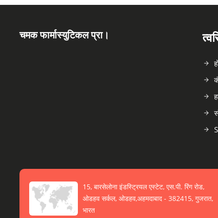
चमक फार्मास्युटिकल प्रा।
त्व
ह
क
ह
स
S
15, बारसेलोना इंडस्ट्रियल एस्टेट, एस.पी. रिंग रोड,
ओडहव सर्कल, ओडहव,अहमदाबाद - 382415, गुजरात,
भारत