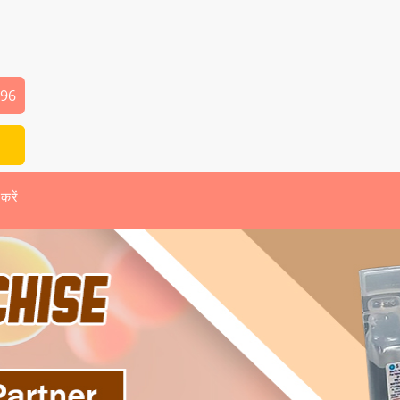
496
 करें