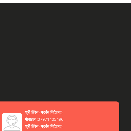
श्री हिरेन
(
प्रबंध निदेशक
)
मोबाइल :
07971405496
श्री हिरेन
(
प्रबंध निदेशक
)