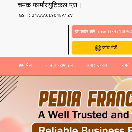
चमक फार्मास्युटिकल प्रा।
GST : 24AAACL9048A1ZV
हमें कॉल करें now :
07971405
जांच भेजें
होम पेज
कंपनी प्रोफाइल
हमारे उत्पाद
संपर्क