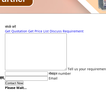
संपर्क करें
Get Quotation
Get Price List
Discuss Requirement
Tell us your requiremen
मोबाइल number
डहव,
Email
Please Wait...