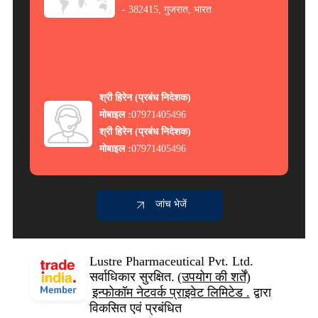
- 382415, गुजरात, भारत
श्री हिरेन
(
प्रबंध निदेशक
)
मोबाइल :
07971405496
श्री हिरेन
(
प्रबंध निदेशक
)
मोबाइल :
07971405496
जांच भेजें
Lustre Pharmaceutical Pvt. Ltd.
सर्वाधिकार सुरक्षित.
(उपयोग की शर्तें)
इन्फोकॉम नेटवर्क प्राइवेट लिमिटेड .
द्वारा
विकसित एवं प्रबंधित