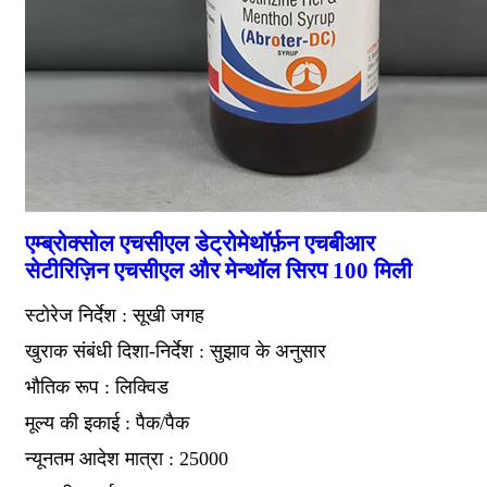
एम्ब्रोक्सोल एचसीएल डेट्रोमेथॉर्फ़न एचबीआर
सेटीरिज़िन एचसीएल और मेन्थॉल सिरप 100 मिली
स्टोरेज निर्देश : सूखी जगह
खुराक संबंधी दिशा-निर्देश : सुझाव के अनुसार
भौतिक रूप : लिक्विड
मूल्य की इकाई : पैक/पैक
न्यूनतम आदेश मात्रा : 25000