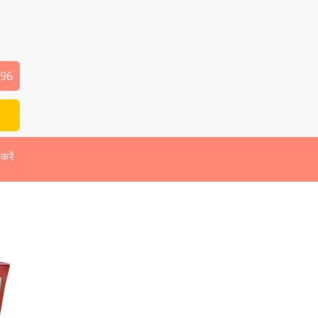
496
 करें