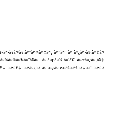
‹à¤•à¥à¤²à¥‹à¤°à¤¾à¤‡à¤¡ à¤”à¤° à¤¨à¤¿à¤•à¥‹à¤Ÿà¤
¸à¤¾à¤®à¤¾à¤¨à¥à¤¯ à¤¦à¤µà¤¾ à¤¹à¥ˆ à¤œà¤¿à¤¸à¥‡
¤¨à¥‡ à¤•à¥‡ à¤²à¤¿à¤ à¤¡à¤¿à¤œà¤¼à¤¾à¤‡à¤¨ à¤•à¤