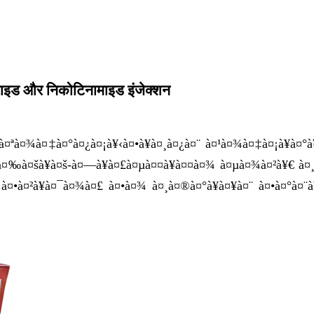
ाइड और निकोटिनामाइड इंजेक्शन
à¤¾à¤‡à¤°à¤¿à¤¡à¥‹à¤•à¥à¤¸à¤¿à¤¨ à¤¹à¤¾à¤‡à¤¡à¥à¤°à¥
 à¤‰à¤šà¥à¤š-à¤—à¥à¤£à¤µà¤¤à¥à¤¤à¤¾ à¤µà¤¾à¤²à¥€ à¤
° à¤•à¤²à¥à¤¯à¤¾à¤£ à¤•à¤¾ à¤¸à¤®à¤°à¥à¤¥à¤¨ à¤•à¤°à