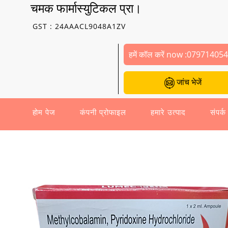
चमक फार्मास्युटिकल प्रा।
GST : 24AAACL9048A1ZV
हमें कॉल करें now :
07971405
जांच भेजें
होम पेज
कंपनी प्रोफाइल
हमारे उत्पाद
संपर्क