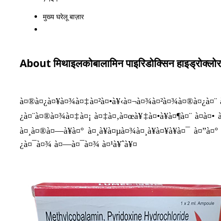
मुख्य घरेलू बाज़ार
About मिथाइलकोबालामिन पाइरिडोक्सिन हाइड्रोक्लोर
à¤®à¤¿à¤¥à¤¾à¤‡à¤²à¤•à¥‹à¤¬à¤¾à¤²à¤¾à¤®à¤¿à¤¨ à¤ª
¿à¤¨à¤®à¤¾à¤‡à¤¡ à¤‡à¤‚à¤œà¥‡à¤•à¥à¤¶à¤¨ à¤à¤•
à¤¸à¤®à¤—à¥à¤° à¤¸à¥à¤µà¤¾à¤¸à¥à¤¥à¥à¤¯ à¤”à¤
¿à¤¯à¤¾ à¤—à¤¯à¤¾ à¤¹à¥ˆà¥¤