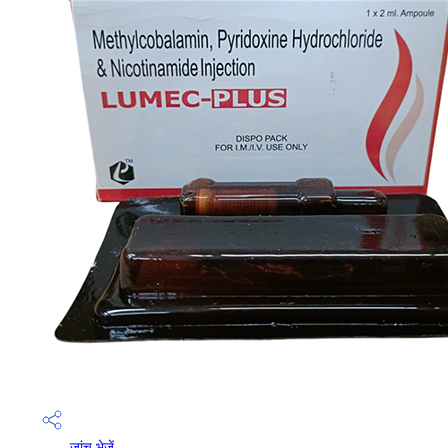
जांच भेजें