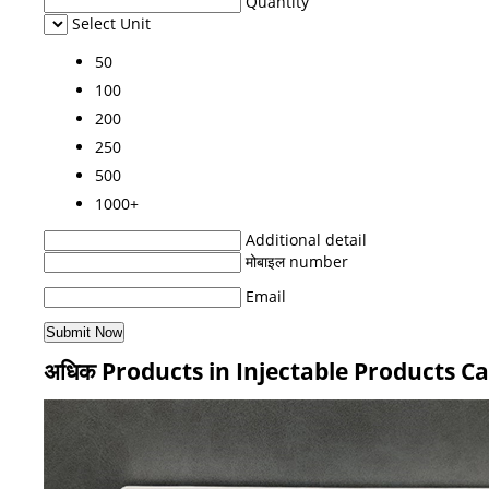
Quantity
Select Unit
50
100
200
250
500
1000+
Additional detail
मोबाइल number
Email
अधिक Products in Injectable Products C