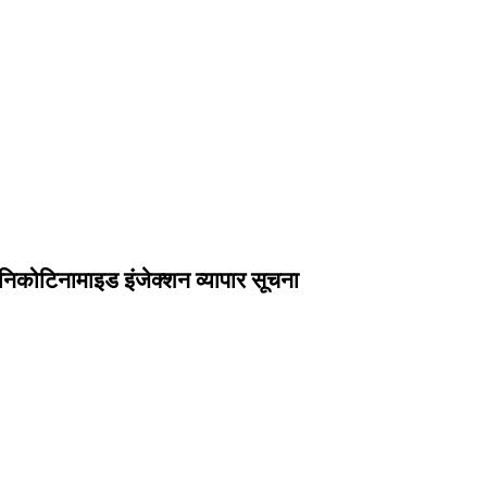
िकोटिनामाइड इंजेक्शन व्यापार सूचना