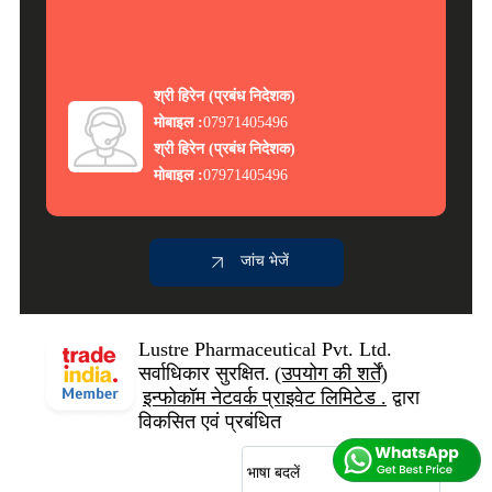
श्री हिरेन
(
प्रबंध निदेशक
)
मोबाइल :
07971405496
श्री हिरेन
(
प्रबंध निदेशक
)
मोबाइल :
07971405496
जांच भेजें
Lustre Pharmaceutical Pvt. Ltd.
सर्वाधिकार सुरक्षित.
(उपयोग की शर्तें)
इन्फोकॉम नेटवर्क प्राइवेट लिमिटेड .
द्वारा
विकसित एवं प्रबंधित
भाषा बदलें