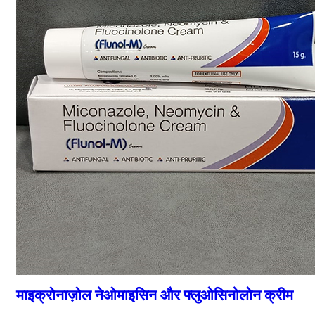
माइक्रोनाज़ोल नेओमाइसिन और फ्लुओसिनोलोन क्रीम