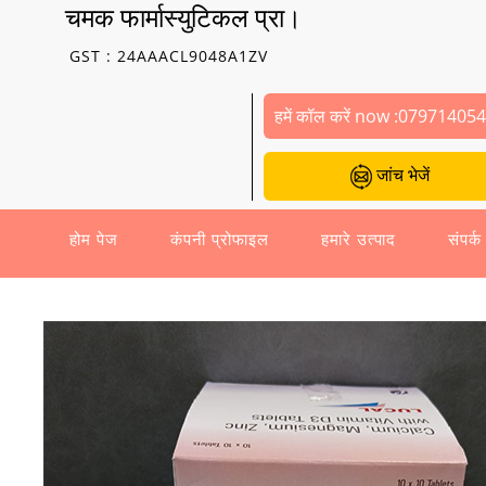
चमक फार्मास्युटिकल प्रा।
GST : 24AAACL9048A1ZV
हमें कॉल करें now :
07971405
जांच भेजें
होम पेज
कंपनी प्रोफाइल
हमारे उत्पाद
संपर्क