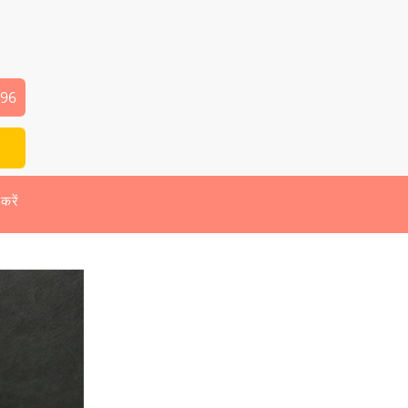
496
 करें