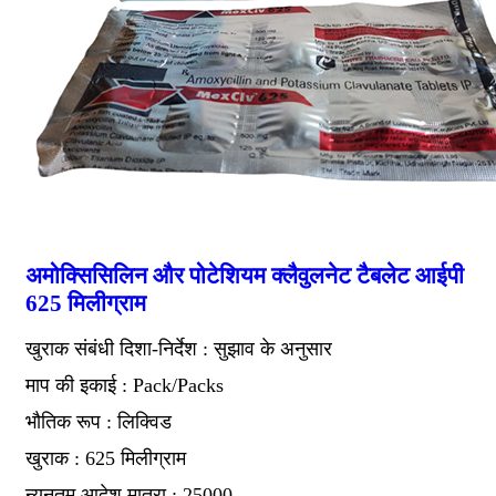
अमोक्सिसिलिन और पोटेशियम क्लैवुलनेट टैबलेट आईपी
625 मिलीग्राम
खुराक संबंधी दिशा-निर्देश : सुझाव के अनुसार
माप की इकाई : Pack/Packs
भौतिक रूप : लिक्विड
खुराक : 625 मिलीग्राम
न्यूनतम आदेश मात्रा : 25000