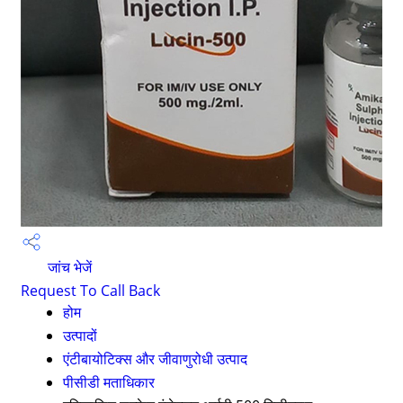
जांच भेजें
Request To Call Back
होम
उत्पादों
एंटीबायोटिक्स और जीवाणुरोधी उत्पाद
पीसीडी मताधिकार